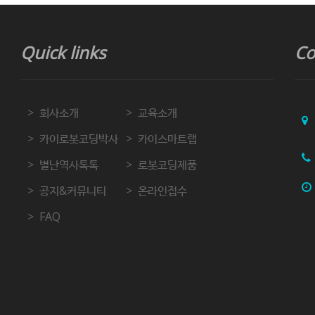
Quick links
Co
회사소개
교육소개
카이로봇코딩박사
카이스마트랩
별난역사톡톡
로봇코딩제품
공지&커뮤니티
온라인접수
FAQ