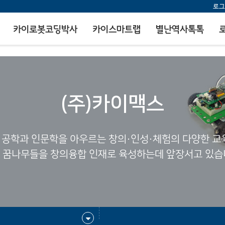
로그
카이로봇코딩박사
카이스마트랩
별난역사톡톡
(주)카이맥스
 공학과 인문학을 아우르는 창의·인성·체험의 다양한 
 꿈나무들을 창의융합 인재로 육성하는데 앞장서고 있습