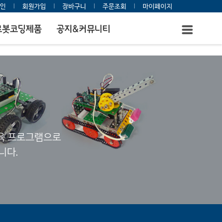
인
l
회원가입
l
장바구니
l
주문조회
l
마이페이지
로봇코딩제품
공지&커뮤니티
교육 프로그램으로
니다.