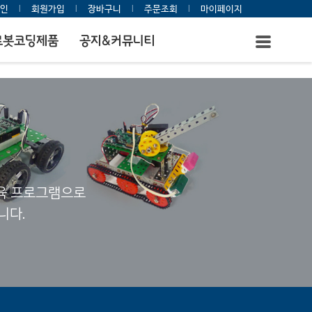
인
l
회원가입
l
장바구니
l
주문조회
l
마이페이지
로봇코딩제품
공지&커뮤니티
교육 프로그램으로
니다.