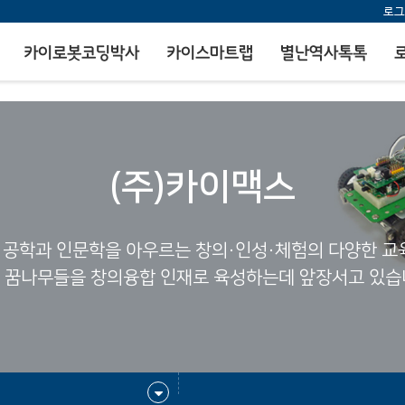
로그
카이로봇코딩박사
카이스마트랩
별난역사톡톡
(주)카이맥스
 공학과 인문학을 아우르는 창의·인성·체험의 다양한 
 꿈나무들을 창의융합 인재로 육성하는데 앞장서고 있습