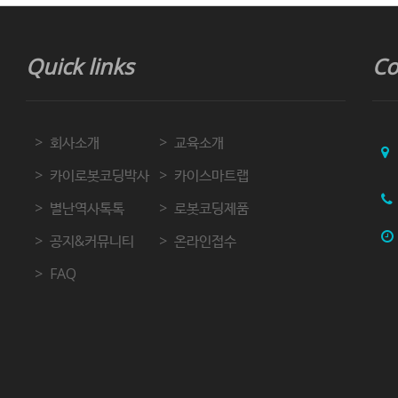
Quick links
Co
회사소개
교육소개
카이로봇코딩박사
카이스마트랩
별난역사톡톡
로봇코딩제품
공지&커뮤니티
온라인접수
FAQ