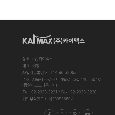
상호 : (주)카이맥스
대표 : 이창
사업자등록번호 : 114-86-35063
주소 : 서울시 구로구 디지털로 26길 110 , 504호
(동일테크노타운 1차)
Tel : 02-2038-3221 / Fax : 02-2038-3220
기업부설연구소 제20051680호