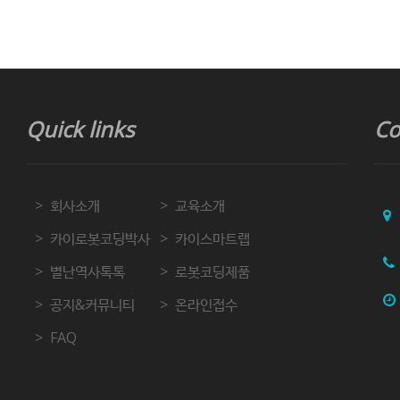
Quick links
Co
회사소개
교육소개
카이로봇코딩박사
카이스마트랩
별난역사톡톡
로봇코딩제품
공지&커뮤니티
온라인접수
FAQ