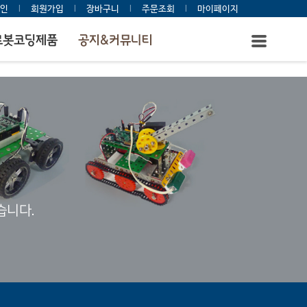
인
l
회원가입
l
장바구니
l
주문조회
l
마이페이지
로봇코딩제품
공지&커뮤니티
습니다.