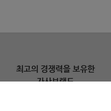
최고의 경쟁력을 보유한
자사브랜드
(주)카이맥스는 공학과 인문학을 아우르는 창의·인성·체험의 다양한