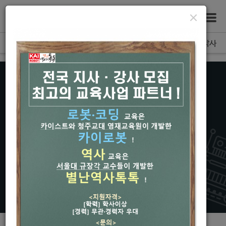
bool(true)
×
회사소개
교육소개
카이로봇코딩박사